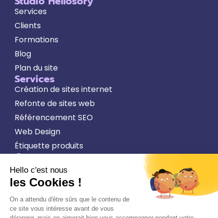
Studio Hellosory
Services
Clients
Formations
Blog
Plan du site
Services
Création de sites internet
Refonte de sites web
Référencement SEO
Web Design
Étiquette produits
Contact
07 65 83 41 09
contact@studiohellosory.com
Formulaire