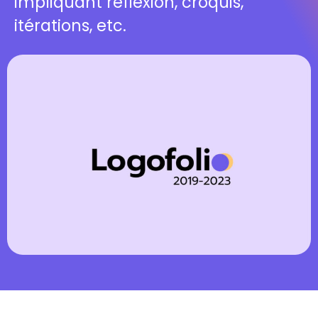
impliquant réflexion, croquis,
itérations, etc.